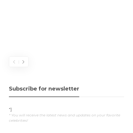
Subscribe for newsletter
"]
* You will receive the latest news and updates on your favorite
celebrities!