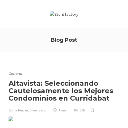
Blog Post
General
Altavista: Seleccionando
Cautelosamente los Mejores
Condominios en Curridabat
Sonia Frazier
,
3 years ago
1 min
636