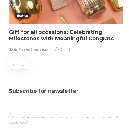
Business
Gift for all occasions: Celebrating
Milestones with Meaningful Congrats
Sonia Frazier
,
2 years ago
2 min
Subscribe for newsletter
"]
* You will receive the latest news and updates on your favorite
celebrities!